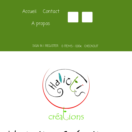
Accueil
Contact
A propos
SIGN IN | REGISTER
0 ITEMS - 0,00€
CHECKOUT