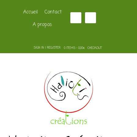
Accueil
Contact
A propos
SIGN IN | REGISTER
0 ITEMS - 0,00€
CHECKOUT