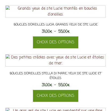
BOUCLES D’OREILLES LUCIA, GRANDS YEUX DE STE LUCIE
Plage
31,00
€
–
55,00
€
de
CHOIX DES OPTIONS
prix :
31,00€
Ce
à
produit
55,00€
a
plusieurs
BOUCLES D’OREILLES STELLA DI MARE, YEUX DE STE LUCIE ET
variations.
ÉTOILES
Les
Plage
31,00
€
–
55,00
€
options
de
peuvent
CHOIX DES OPTIONS
prix :
être
31,00€
choisies
Ce
à
sur
produit