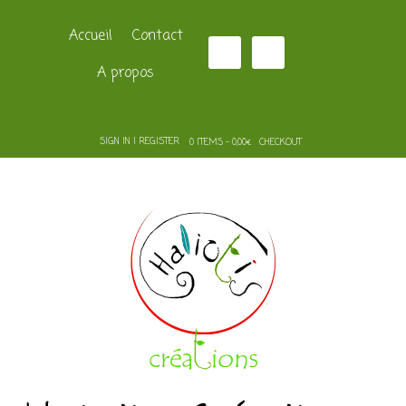
Accueil
Contact
A propos
SIGN IN | REGISTER
0 ITEMS - 0,00€
CHECKOUT