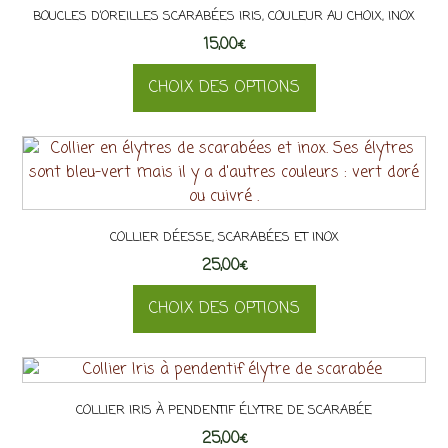
du
BOUCLES D’OREILLES SCARABÉES IRIS, COULEUR AU CHOIX, INOX
variations.
produit
15,00
Les
€
options
CHOIX DES OPTIONS
peuvent
être
Ce
choisies
produit
sur
a
la
plusieurs
page
variations.
du
COLLIER DÉESSE, SCARABÉES ET INOX
Les
produit
25,00
options
€
peuvent
CHOIX DES OPTIONS
être
choisies
Ce
sur
produit
la
a
page
COLLIER IRIS À PENDENTIF ÉLYTRE DE SCARABÉE
plusieurs
du
25,00
variations.
€