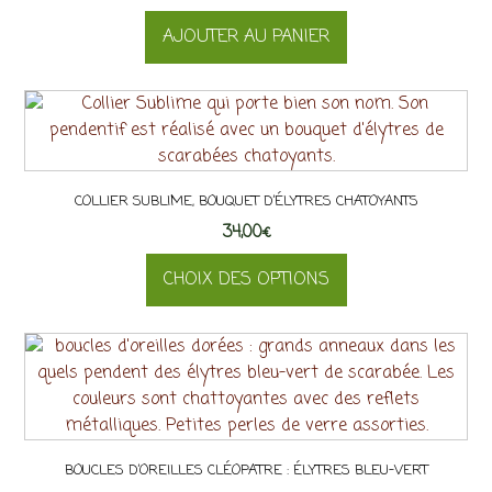
produit
Les
AJOUTER AU PANIER
options
peuvent
être
choisies
sur
la
page
COLLIER SUBLIME, BOUQUET D’ÉLYTRES CHATOYANTS
du
34,00
€
produit
CHOIX DES OPTIONS
Ce
produit
a
plusieurs
variations.
Les
BOUCLES D’OREILLES CLÉOPATRE : ÉLYTRES BLEU-VERT
options