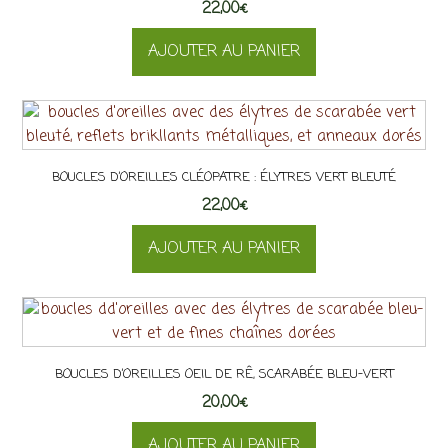
22,00
peuvent
€
être
AJOUTER AU PANIER
choisies
sur
la
page
du
produit
BOUCLES D’OREILLES CLÉOPATRE : ÉLYTRES VERT BLEUTÉ
22,00
€
AJOUTER AU PANIER
BOUCLES D’OREILLES OEIL DE RÊ, SCARABÉE BLEU-VERT
20,00
€
AJOUTER AU PANIER