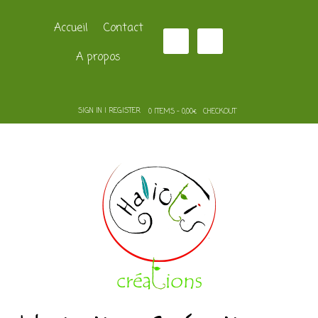
Accueil
Contact
A propos
SIGN IN | REGISTER
0 ITEMS - 0,00€
CHECKOUT