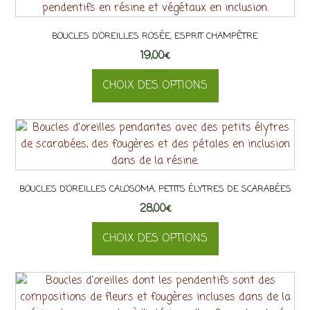
BOUCLES D’OREILLES ROSÉE, ESPRIT CHAMPÊTRE
19,00
€
CHOIX DES OPTIONS
Ce
produit
a
plusieurs
variations.
BOUCLES D’OREILLES CALOSOMA, PETITS ÉLYTRES DE SCARABÉES
Les
28,00
options
€
peuvent
CHOIX DES OPTIONS
être
choisies
Ce
sur
produit
la
a
page