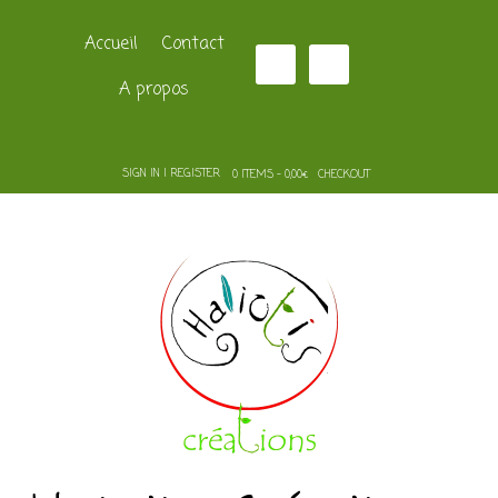
Accueil
Contact
A propos
SIGN IN | REGISTER
0 ITEMS - 0,00€
CHECKOUT