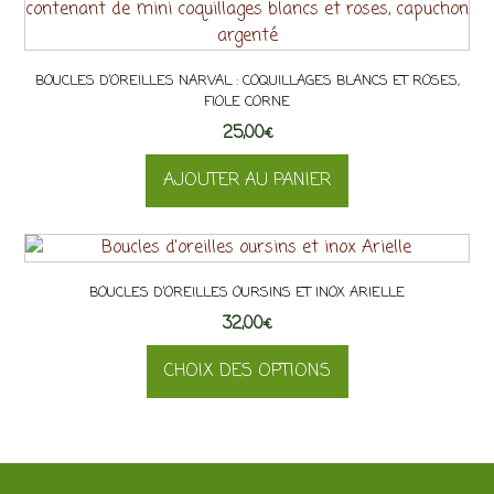
sur
a
la
plusieurs
page
variations.
du
BOUCLES D’OREILLES NARVAL : COQUILLAGES BLANCS ET ROSES,
Les
FIOLE CORNE
produit
options
25,00
€
peuvent
être
AJOUTER AU PANIER
choisies
sur
la
page
BOUCLES D’OREILLES OURSINS ET INOX ARIELLE
du
32,00
produit
€
CHOIX DES OPTIONS
Ce
produit
a
plusieurs