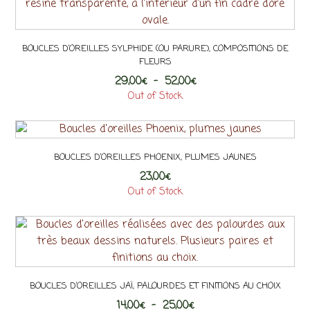
plusieurs
du
variations.
produit
Les
BOUCLES D’OREILLES SYLPHIDE (OU PARURE), COMPOSITIONS DE
options
FLEURS
peuvent
Plage
29,00
€
–
52,00
€
être
de
Out of Stock
choisies
Ce
prix :
sur
29,00€
produit
la
à
a
page
52,00€
BOUCLES D’OREILLES PHOENIX, PLUMES JAUNES
plusieurs
du
23,00
variations.
€
produit
Out of Stock
Les
options
peuvent
être
choisies
sur
BOUCLES D’OREILLES JAÏ, PALOURDES ET FINITIONS AU CHOIX
la
Plage
14,00
€
–
25,00
€