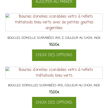
AJOUTER AU PANIER
BOUCLES D’OREILLE SCARABÉES IRIS 2, COULEUR AU CHOIX, INOX
16,00
€
CHOIX DES OPTIONS
Ce
produit
a
plusieurs
BOUCLES D’OREILLES SCARABÉES IRIS, COULEUR AU CHOIX, INOX
variations.
15,00
Les
€
options
CHOIX DES OPTIONS
peuvent