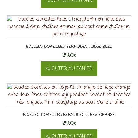
CHOIX DES OPTIONS
prix :
23,00€
Ce
à
produit
44,00€
a
plusieurs
variations.
BOUCLES D’OREILLES BERMUDES , LIÈGE BLEU
Les
24,00
options
€
peuvent
AJOUTER AU PANIER
être
choisies
sur
la
page
du
produit
BOUCLES D’OREILLES BERMUDES , LIÈGE ORANGE
24,00
€
AJOUTER AU PANIER