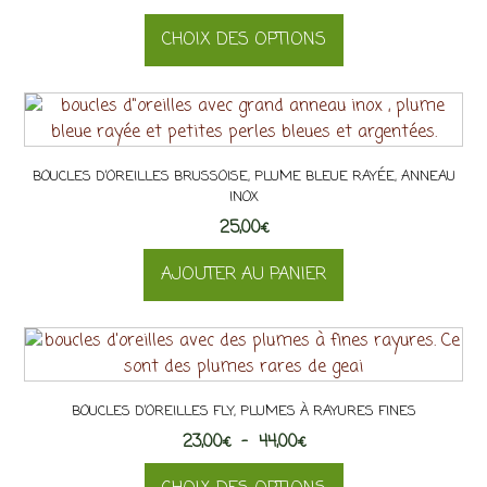
page
de
du
CHOIX DES OPTIONS
prix :
produit
14,00€
Ce
à
produit
25,00€
a
plusieurs
BOUCLES D’OREILLES BRUSSOISE, PLUME BLEUE RAYÉE, ANNEAU
variations.
INOX
Les
25,00
€
options
peuvent
AJOUTER AU PANIER
être
choisies
sur
la
page
BOUCLES D’OREILLES FLY, PLUMES À RAYURES FINES
du
Plage
23,00
€
–
produit
44,00
€
de