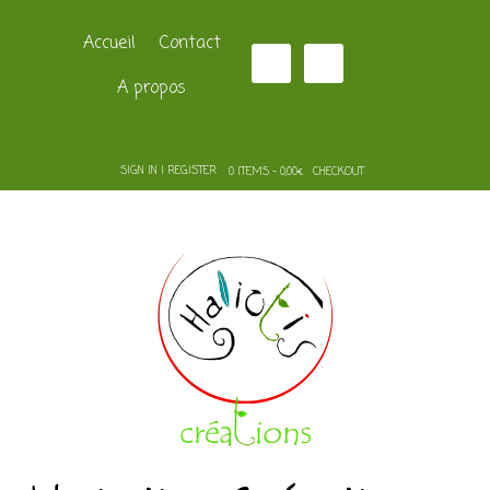
Accueil
Contact
A propos
SIGN IN | REGISTER
0 ITEMS - 0,00€
CHECKOUT