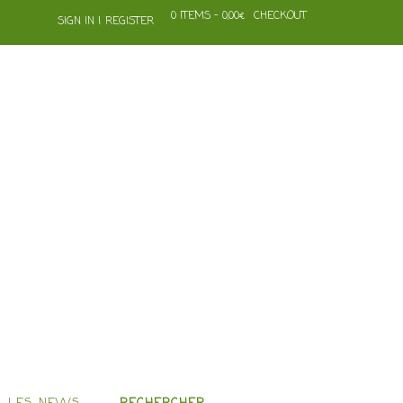
0 ITEMS - 0,00€
CHECKOUT
SIGN IN | REGISTER