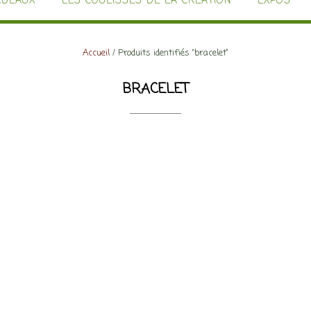
ADEAUX
LES COULISSES DE LA CRÉATION
EXPOS
Accueil
/ Produits identifiés “bracelet”
BRACELET