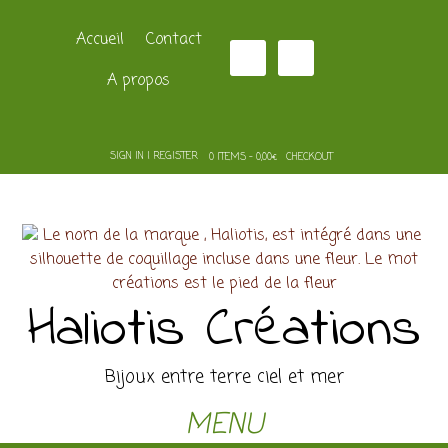
Accueil
Contact
A propos
SIGN IN | REGISTER
0 ITEMS - 0,00€
CHECKOUT
Haliotis Créations
Bijoux entre terre ciel et mer
MENU