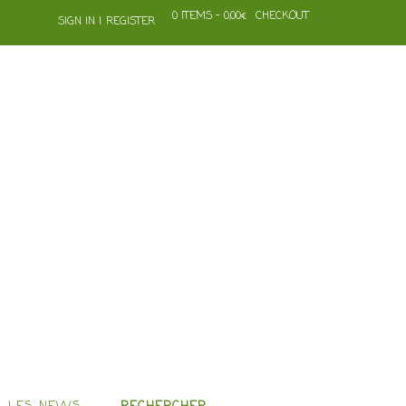
0 ITEMS - 0,00€
CHECKOUT
SIGN IN | REGISTER