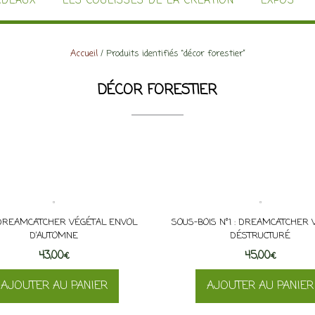
ADEAUX
LES COULISSES DE LA CRÉATION
EXPOS
Accueil
/ Produits identifiés “décor forestier”
DÉCOR FORESTIER
 DREAMCATCHER VÉGÉTAL ENVOL
SOUS-BOIS N°1 : DREAMCATCHER 
D’AUTOMNE
DÉSTRUCTURÉ
43,00
€
45,00
€
AJOUTER AU PANIER
AJOUTER AU PANIER