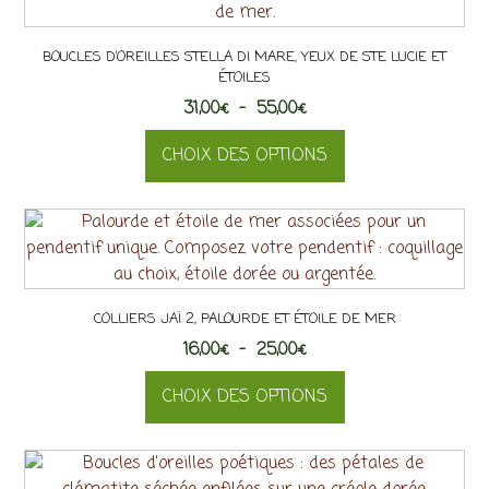
BOUCLES D’OREILLES STELLA DI MARE, YEUX DE STE LUCIE ET
ÉTOILES
Plage
31,00
€
–
55,00
€
de
CHOIX DES OPTIONS
prix :
31,00€
Ce
à
produit
55,00€
a
plusieurs
variations.
COLLIERS JAÏ 2, PALOURDE ET ÉTOILE DE MER
Les
Plage
16,00
€
–
options
25,00
€
de
peuvent
CHOIX DES OPTIONS
prix :
être
16,00€
choisies
Ce
à
sur
produit
25,00€
la
a