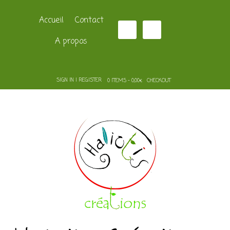
Accueil
Contact
A propos
SIGN IN | REGISTER
0 ITEMS - 0,00€
CHECKOUT