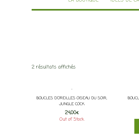
LA BOUTIQUE
IDÉES DE C
2 résultats affichés
BOUCLES D’OREILLES OISEAU DU SOIR,
BOUCL
JUNGLE COCK
24,00
€
Out of Stock
Ce
produit