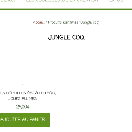
ADEAUX
LES COULISSES DE LA CRÉATION
EXPOS
Accueil
/ Produits identifiés “Jungle coq”
JUNGLE COQ
ES DOREILLES OISEAU DU SOIR,
JOLIES PLUMES
24,00
€
AJOUTER AU PANIER