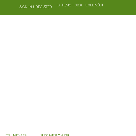
0 ITEMS - 0,00€
CHECKOUT
SIGN IN | REGISTER