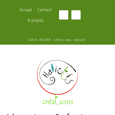
Accueil
Contact
A propos
SIGN IN | REGISTER
0 ITEMS - 0,00€
CHECKOUT