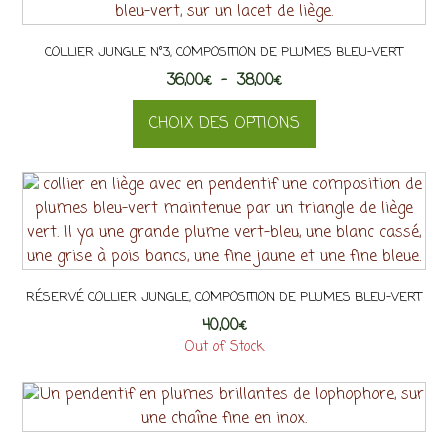
COLLIER JUNGLE N°3, COMPOSITION DE PLUMES BLEU-VERT
Plage
36,00
€
–
38,00
€
de
CHOIX DES OPTIONS
prix :
36,00€
Ce
à
produit
38,00€
a
plusieurs
variations.
Les
RÉSERVÉ COLLIER JUNGLE, COMPOSITION DE PLUMES BLEU-VERT
options
40,00
peuvent
€
Out of Stock
être
choisies
sur
la
page