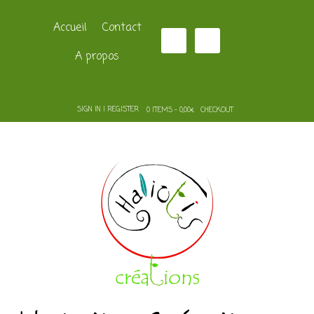
Accueil
Contact
A propos
SIGN IN | REGISTER
0 ITEMS - 0,00€
CHECKOUT