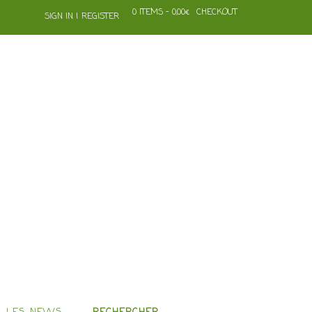
0 ITEMS - 0,00€
CHECKOUT
SIGN IN | REGISTER