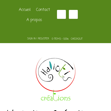
Accueil
Contact
A propos
SIGN IN | REGISTER
0 ITEMS - 0,00€
CHECKOUT