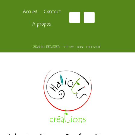
Accueil
Contact
A propos
SIGN IN | REGISTER
0 ITEMS - 0,00€
CHECKOUT