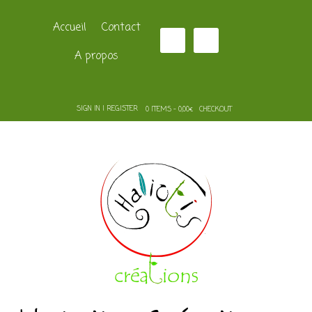
Accueil
Contact
A propos
SIGN IN | REGISTER
0 ITEMS - 0,00€
CHECKOUT