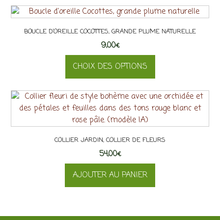
BOUCLE D’OREILLE COCOTTES, GRANDE PLUME NATURELLE
9,00
€
CHOIX DES OPTIONS
Ce
produit
a
plusieurs
variations.
COLLIER JARDIN, COLLIER DE FLEURS
Les
54,00
options
€
peuvent
AJOUTER AU PANIER
être
choisies
sur
la