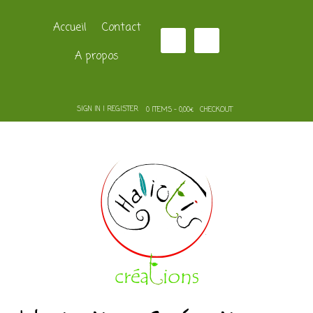
Accueil
Contact
A propos
SIGN IN | REGISTER
0 ITEMS - 0,00€
CHECKOUT