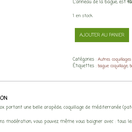
L’anneau de la bague, est
fa
1 en stock
quantité
AJOUTER AU PANIER
de
Bague
Patelle,
arapède
Catégories :
Autres coquillages
Étiquettes :
,
brune
bague coquillage
b
ION
ox portant une belle arapède, coquillage de méditerranée (pate
ns modération, vous pouvez même vous baigner avec : tous les