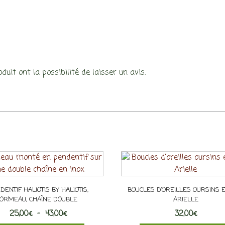
uit ont la possibilité de laisser un avis.
DENTIF HALIOTIS BY HALIOTIS,
BOUCLES D’OREILLES OURSINS E
ORMEAU, CHAÎNE DOUBLE
ARIELLE
Plage
25,00
€
–
43,00
€
32,00
€
de