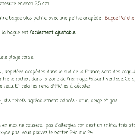
mesure environ 2,5 cm.
autre bague plus petite, avec une petite arapède :
Bague Patell
 la bague est
facilement ajustable.
’une plage corse.
s , appelées arapèdes dans le sud de la France, sont des coquil
ntre le rocher, dans la zone de marnage, faisant ventose. Ce q
 l’eau. Et cela les rend difficiles à décoller.
e jolis reliefs agréablement colorés : brun, beige et gris.
 en inox ne causera pas d’allergies car c’est un métal très sta
’oxyde pas. vous pouvez le porter 24h sur 24.