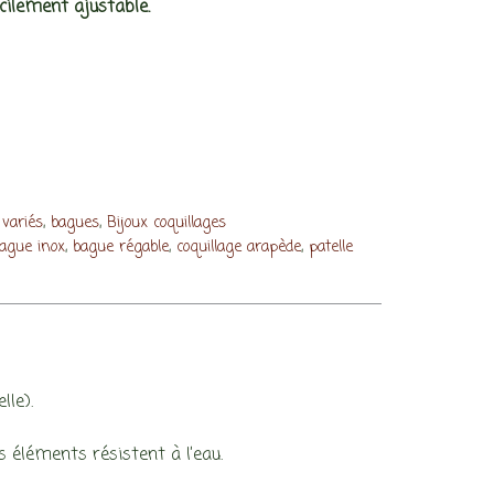
cilement ajustable.
,
,
 variés
bagues
Bijoux coquillages
,
,
,
ague inox
bague régable
coquillage arapède
patelle
lle).
 éléments résistent à l’eau.