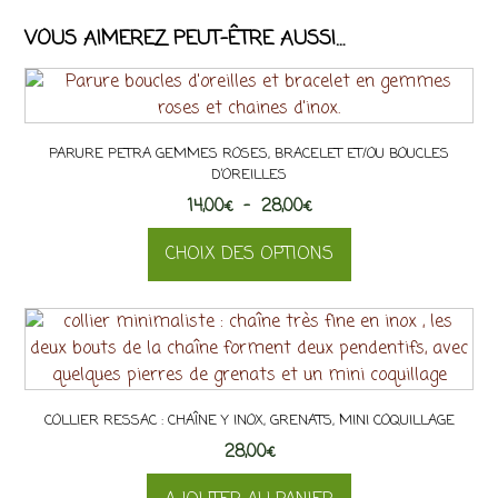
VOUS AIMEREZ PEUT-ÊTRE AUSSI…
PARURE PETRA GEMMES ROSES, BRACELET ET/OU BOUCLES
D’OREILLES
Plage
14,00
€
–
28,00
€
de
CHOIX DES OPTIONS
prix :
14,00€
Ce
à
produit
28,00€
a
plusieurs
variations.
COLLIER RESSAC : CHAÎNE Y INOX, GRENATS, MINI COQUILLAGE
Les
28,00
options
€
peuvent