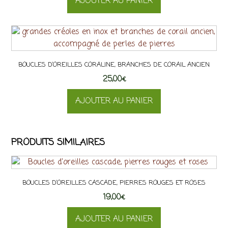
AJOUTER AU PANIER
être
choisies
sur
la
page
du
BOUCLES D’OREILLES CORALINE, BRANCHES DE CORAIL ANCIEN
produit
25,00
€
AJOUTER AU PANIER
PRODUITS SIMILAIRES
BOUCLES D’OREILLES CASCADE, PIERRES ROUGES ET ROSES
19,00
€
AJOUTER AU PANIER