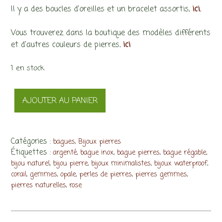
Il y a des boucles d’oreilles et un bracelet assortis,
ici.
Vous trouverez dans la boutique des modèles différents
et d’autres couleurs de pierres
.
ici
1 en stock
quantité
AJOUTER AU PANIER
de
Bague
Petra
gemmes
Catégories :
,
bagues
Bijoux pierres
Étiquettes :
,
,
,
,
roses
argenté
bague inox
bague pierres
bague régable
,
,
,
,
bijou naturel
bijou pierre
bijoux minimalistes
bijoux waterproof
et
,
,
,
,
,
corail
gemmes
opale
perles de pierres
pierres gemmes
rouges
,
pierres naturelles
rose