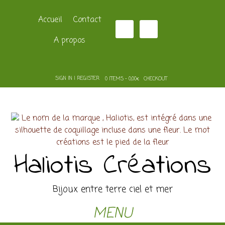
Accueil
Contact
A propos
SIGN IN | REGISTER
0 ITEMS - 0,00€
CHECKOUT
Haliotis Créations
Bijoux entre terre ciel et mer
MENU