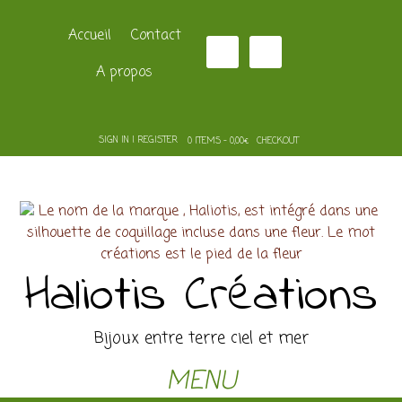
Accueil
Contact
A propos
SIGN IN | REGISTER
0 ITEMS - 0,00€
CHECKOUT
Haliotis Créations
Bijoux entre terre ciel et mer
MENU