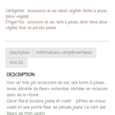
à
pilules
Catégories :
,
Accessoires de sac (décor végétal)
Boites à pilules
ovale,
(décor végétal)
Étiquettes :
,
,
,
accessoire de sac
boite à pilules
décor floral
décor
décor
,
,
végétal
fleur de pensée
pilulier
floral
bicolore
jaune
et
Description
Informations complémentaires
violet
Avis (0)
DESCRIPTION
Voici un très joli accessoire de sac, une boite à pilules
ovale, décorée de fleurs naturelles séchées en inclusion
dans de la résine .
Décor floral bicolore jaune et violet : pétale de crocus
violet et une petite fleur de pensée jaune. Ce sont des
fleurs de mon jardin.