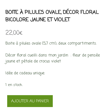
BOITE À PILULES OVALE, DÉCOR FLORAL
BICOLORE JAUNE ET VIOLET
22,00
€
Boite à pilules ovale (5,7 cm), deux compartiments.
Décor floral cueilli dans mon jardin : fleur de pensée
jaune et pétale de crocus violet
Idée de cadeau unique.
1 en stock
quantité
AJOUTER AU PANIER
de
Boite