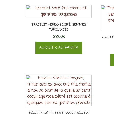
à
produit
29,00€
a
plusieurs
variations.
BRACELET VERDON DORÉ, GEMMES
Les
TURQUOISES
options
22,00
€
COLLIER
peuvent
AJOUTER AU PANIER
être
choisies
sur
la
page
du
produit
BOUCLES D’OREILLES RESSAC, ROUGES,