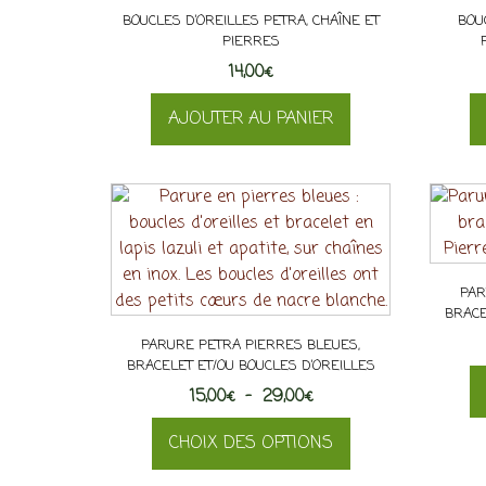
BOUCLES D’OREILLES PETRA, CHAÎNE ET
BOU
PIERRES
14,00
€
AJOUTER AU PANIER
PAR
BRACE
PARURE PETRA PIERRES BLEUES,
BRACELET ET/OU BOUCLES D’OREILLES
Plage
15,00
€
–
29,00
€
de
CHOIX DES OPTIONS
prix :
15,00€
Ce