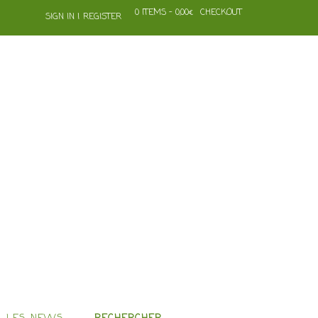
0 ITEMS - 0,00€
CHECKOUT
SIGN IN | REGISTER