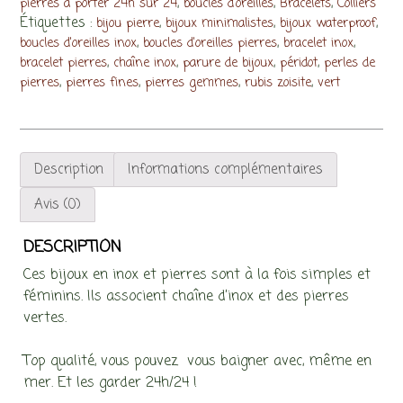
,
,
,
pierres à porter 24h sur 24
boucles d'oreilles
Bracelets
Colliers
et/ou
Étiquettes :
,
,
,
bijou pierre
bijoux minimalistes
bijoux waterproof
boucles
,
,
,
boucles d'oreilles inox
boucles d'oreilles pierres
bracelet inox
d'oreilles
,
,
,
,
bracelet pierres
chaîne inox
parure de bijoux
péridot
perles de
,
,
,
,
pierres
pierres fines
pierres gemmes
rubis zoisite
vert
Description
Informations complémentaires
Avis (0)
DESCRIPTION
Ces bijoux en inox et pierres sont à la fois simples et
féminins. Ils associent chaîne d’inox et des pierres
vertes.
Top qualité, vous pouvez vous baigner avec, même en
mer. Et les garder 24h/24 !