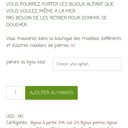
VOUS POURREZ PORTER CES BIJOUX AUTANT QUE
VOUS VOULEZ, MÊME A LA MER.
PAS BESOIN DE LES RETIRER POUR DORMIR, SE
DOUCHER …
Vous trouverez dans la boutique des modèles différents
et d’autres couleurs de pierres.
ici
parure ou bijou seul
quantité
AJOUTER AU PANIER
de
Parure
Petra
pierres
UGS :
ND
vertes,
Catégories :
,
,
Bijoux à porter 24h sur 24
Bijoux pierres
bijoux
bracelet