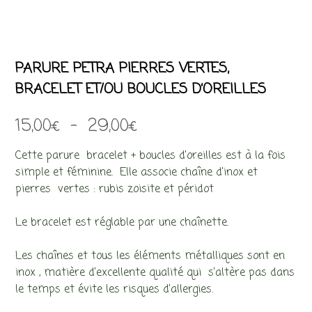
PARURE PETRA PIERRES VERTES,
BRACELET ET/OU BOUCLES D’OREILLES
Plage
15,00
€
–
29,00
€
de
Cette parure bracelet + boucles d’oreilles est à la fois
prix :
simple et féminine. Elle associe chaîne d’inox et
pierres vertes : rubis zoisite et péridot
15,00€
à
Le bracelet est réglable par une chaînette.
29,00€
Les chaînes et tous les éléments métalliques sont en
inox , matière d’excellente qualité qui s’altère pas dans
le temps et évite les risques d’allergies.