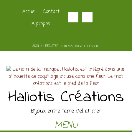
Accueil
Contact
A propos
SIGN IN | REGISTER
0 ITEMS - 0,00€
CHECKOUT
Haliotis Créations
Bijoux entre terre ciel et mer
MENU