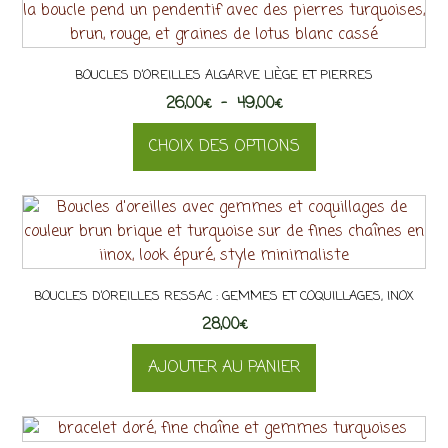
BOUCLES D’OREILLES ALGARVE LIÈGE ET PIERRES
Plage
26,00
€
–
49,00
€
de
CHOIX DES OPTIONS
prix :
26,00€
Ce
à
produit
49,00€
a
plusieurs
variations.
BOUCLES D’OREILLES RESSAC : GEMMES ET COQUILLAGES, INOX
Les
28,00
options
€
peuvent
AJOUTER AU PANIER
être
choisies
sur
la