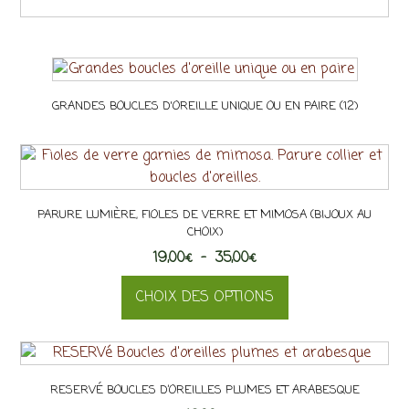
GRANDES BOUCLES D'OREILLE UNIQUE OU EN PAIRE
(12)
PARURE LUMIÈRE, FIOLES DE VERRE ET MIMOSA (BIJOUX AU
CHOIX)
Plage
19,00
€
–
35,00
€
de
CHOIX DES OPTIONS
prix :
19,00€
Ce
à
produit
35,00€
a
RESERVÉ BOUCLES D’OREILLES PLUMES ET ARABESQUE
plusieurs