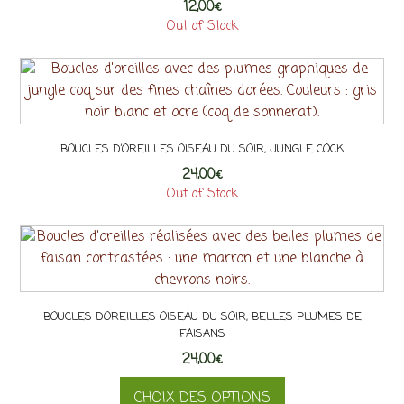
12,00
variations.
€
Out of Stock
Les
options
peuvent
être
choisies
sur
BOUCLES D’OREILLES OISEAU DU SOIR, JUNGLE COCK
la
24,00
€
page
Out of Stock
du
Ce
produit
produit
a
plusieurs
variations.
BOUCLES DOREILLES OISEAU DU SOIR, BELLES PLUMES DE
Les
FAISANS
options
24,00
€
peuvent
être
CHOIX DES OPTIONS