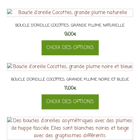
peuvent
être
choisies
BOUCLE D’OREILLE COCOTTES, GRANDE PLUME NATURELLE
sur
9,00
€
la
page
CHOIX DES OPTIONS
du
Ce
produit
produit
a
BOUCLE D’OREILLE COCOTTES, GRANDE PLUME NOIRE ET BLEUE
plusieurs
11,00
variations.
€
Les
CHOIX DES OPTIONS
options
peuvent
Ce
être
produit
choisies
a
sur
plusieurs