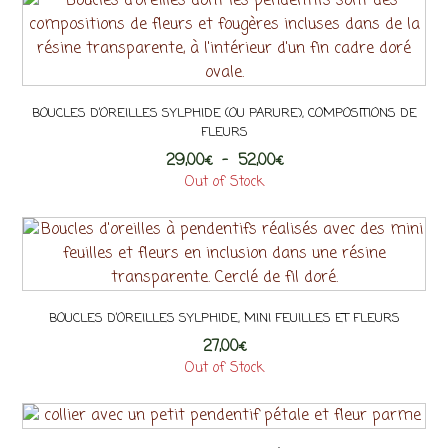
a
plusieurs
variations.
Les
BOUCLES D’OREILLES SYLPHIDE (OU PARURE), COMPOSITIONS DE
options
FLEURS
peuvent
Plage
29,00
€
–
52,00
€
être
de
Out of Stock
choisies
Ce
prix :
sur
29,00€
produit
la
à
a
page
52,00€
plusieurs
du
variations.
produit
BOUCLES D’OREILLES SYLPHIDE, MINI FEUILLES ET FLEURS
Les
27,00
options
€
Out of Stock
peuvent
être
choisies
sur