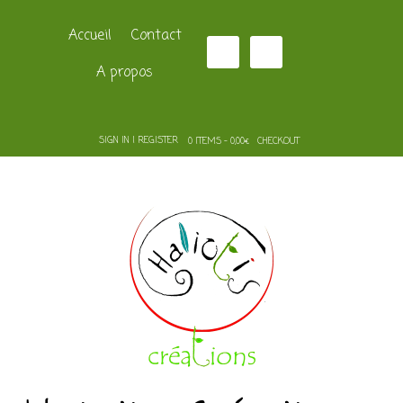
Accueil
Contact
A propos
SIGN IN | REGISTER
0 ITEMS - 0,00€
CHECKOUT