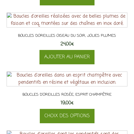
choisies
sur
Ce
la
produit
page
a
du
plusieurs
BOUCLES DOREILLES OISEAU DU SOIR, JOLIES PLUMES
produit
variations.
24,00
Les
€
options
AJOUTER AU PANIER
peuvent
être
choisies
sur
la
page
BOUCLES D’OREILLES ROSÉE, ESPRIT CHAMPÊTRE
du
19,00
€
produit
CHOIX DES OPTIONS
Ce
produit