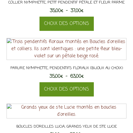
COLLIER NYMPHETTE, PETIT PENDENTIF PÉTALE ET FLEUR PARME
la
Plage
35,00
€
–
37,00
€
page
de
du
CHOIX DES OPTIONS
prix :
produit
35,00€
Ce
à
produit
37,00€
a
plusieurs
variations.
PARURE NYMPHETTE, PENDENTIFS FLORAUX (BIJOUX AU CHOIX)
Les
Plage
35,00
€
–
options
63,00
€
de
peuvent
CHOIX DES OPTIONS
prix :
être
35,00€
choisies
Ce
à
sur
produit
63,00€
la
a
page
plusieurs
du
BOUCLES D’OREILLES LUCIA, GRANDS YEUX DE STE LUCIE
variations.