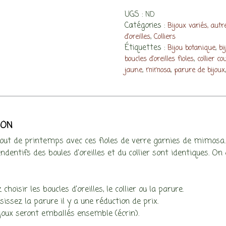
fioles
UGS :
ND
de
Catégories :
Bijoux variés, aut
verre
,
d'oreilles
Colliers
et
Étiquettes :
,
Bijou botanique
bi
mimosa
,
boucles d'oreilles fioles
collier co
(bijoux
,
,
jaune
mimosa
parure de bijoux
au
choix)
ION
out de printemps avec ces fioles de verre garnies de mimosa.
ndentifs des boules d’oreilles et du collier sont identiques. On
choisir les boucles d’oreilles, le collier ou la parure.
sissez la parure il y a une réduction de prix.
joux seront emballés ensemble (écrin).