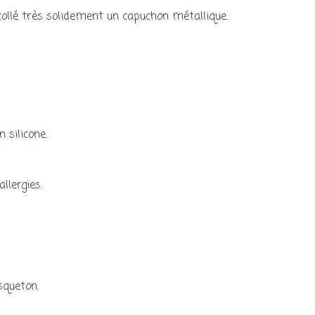
ollé très solidement un capuchon métallique.
 silicone.
llergies.
squeton.