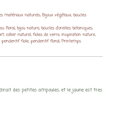
,
,
res matériaux naturels
Bijoux végétaux
boucles
,
,
,
jou floral
bijou nature
boucles d'oreilles botaniques
,
,
,
,
urt
collier naturel
fioles de verre
inspiration nature
,
,
,
pendentif fiole
pendentif floral
Printemps
 dirait des petites ampoules, et le jaune est tres