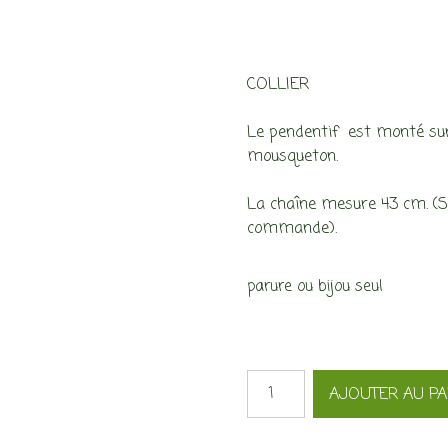
COLLIER
Le pendentif est monté sur 
mousqueton.
La chaîne mesure 43 cm. (Si 
commande).
parure ou bijou seul
quantité
AJOUTER AU PA
de
Parure
Lumière,