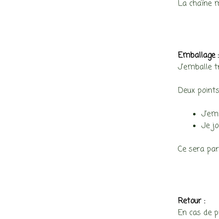
La chaîne m
Emballage 
J’emballe t
Deux points
J’emb
Je jo
Ce sera par
Retour :
En cas de p