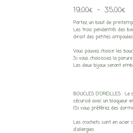
Pl
19,00
€
–
35,00
€
de
Portez un bout de printemp
pri
Les trois pendentifs des boul
dirait des petites ampoules,
19
à
Vous pouvez choisir les boucle
Si vous choisissez la parure 
35
Les deux bijoux seront emba
BOUCLES D’OREILLES : Le sy
sécurisé avec un bloqueur en
(Si vous préférez des dorm
Les crochets sont en acier c
d’allergies.