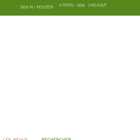
0 ITEMS - 0,00€
CHECKOUT
SIGN IN | REGISTER