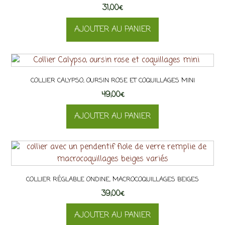
31,00
options
€
peuvent
AJOUTER AU PANIER
être
choisies
sur
la
page
COLLIER CALYPSO, OURSIN ROSE ET COQUILLAGES MINI
du
49,00
€
produit
AJOUTER AU PANIER
COLLIER RÉGLABLE ONDINE, MACROCOQUILLAGES BEIGES
39,00
€
AJOUTER AU PANIER