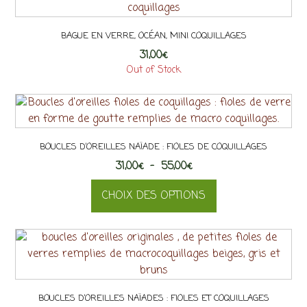
BAGUE EN VERRE, OCÉAN, MINI COQUILLAGES
31,00
€
Out of Stock
BOUCLES D’OREILLES NAÏADE : FIOLES DE COQUILLAGES
Plage
31,00
€
–
55,00
€
de
CHOIX DES OPTIONS
prix :
31,00€
Ce
à
produit
55,00€
a
plusieurs
variations.
BOUCLES D’OREILLES NAÏADES : FIOLES ET COQUILLAGES
Les