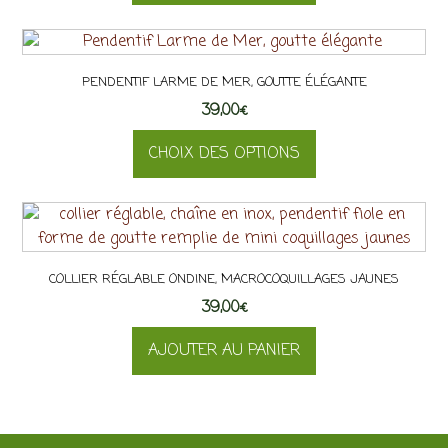
PENDENTIF LARME DE MER, GOUTTE ÉLÉGANTE
39,00
€
CHOIX DES OPTIONS
Ce
produit
a
plusieurs
COLLIER RÉGLABLE ONDINE, MACROCOQUILLAGES JAUNES
variations.
39,00
Les
€
options
AJOUTER AU PANIER
peuvent
être
choisies
sur