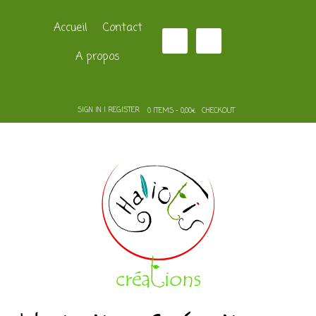
Accueil
Contact
A propos
SIGN IN | REGISTER
0 ITEMS - 0,00€
CHECKOUT