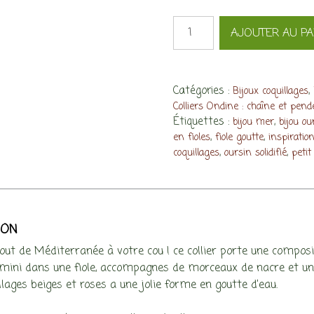
quantité
AJOUTER AU PA
de
Collier
Calypso,
oursin
Catégories :
,
Bijoux coquillages
rose
Colliers Ondine : chaîne et pende
Étiquettes :
,
bijou mer
bijou ou
et
,
,
en fioles
fiole goutte
inspiratio
coquillages
,
,
coquillages
oursin solidifié
petit
mini
ION
out de Méditerranée à votre cou ! ce collier porte une compositi
 mini dans une fiole, accompagnes de morceaux de nacre et un p
lages beiges et roses a une jolie forme en goutte d’eau.