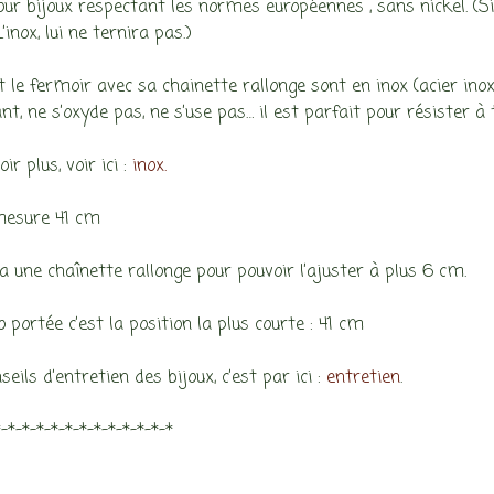
r bijoux respectant les normes européennes , sans nickel. (Si il
L’inox, lui ne ternira pas.)
 le fermoir avec sa chainette rallonge sont en inox (acier inoxyd
ant, ne s’oxyde pas, ne s’use pas… il est parfait pour résister 
ir plus, voir ici :
inox.
mesure 41 cm
a une chaînette rallonge pour pouvoir l’ajuster à plus 6 cm.
 portée c’est la position la plus courte : 41 cm
seils d’entretien des bijoux, c’est par ici :
entretien
.
*-*-*-*-*-*-*-*-*-*-*-*-*