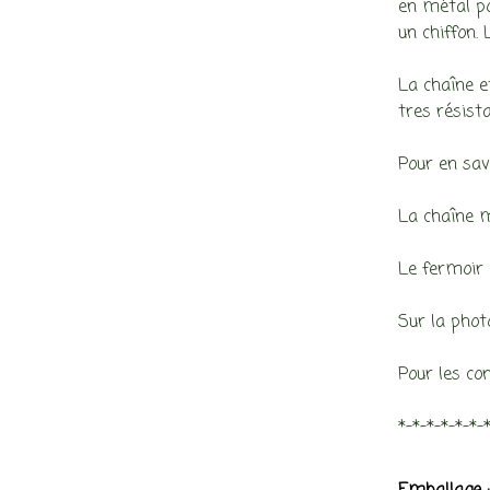
en métal pou
un chiffon. 
La chaîne et
tres résist
Pour en savo
La chaîne 
Le fermoir 
Sur la photo
Pour les con
*-*-*-*-*-*-