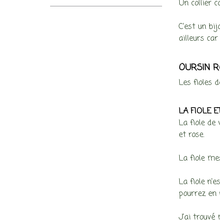
Un collier 
C’est un bi
ailleurs car
OURSIN R
Les fioles d
LA FIOLE 
La fiole de
et rose.
La fiole me
La fiole n’e
pourrez en 
J’ai trouvé