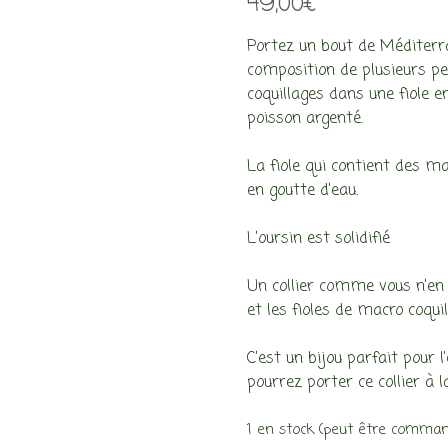
49,00
€
Portez un bout de Méditerran
composition de plusieurs pen
coquillages dans une fiole 
poisson argenté.
La fiole qui contient des ma
en goutte d’eau.
L’oursin est solidifié
Un collier comme vous n’en v
et les fioles de macro coquil
C’est un bijou parfait pour 
pourrez porter ce collier à l
1 en stock (peut être comma