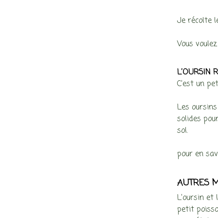
Je récolte l
Vous voulez 
L’OURSIN R
C’est un pe
Les oursins 
solides pour
sol.
pour en savo
AUTRES 
L’oursin et
petit poiss