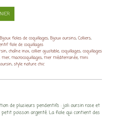
NIER
,
,
,
Bijoux fioles de coquillages
Bijoux oursins
Colliers
ntif fiole de coquillages
,
,
,
,
rsin
chaîne inox
collier ajustable
coquillages
coquillages
,
,
,
n mer
macrocoquillages
mer méditerranée
mini
,
 oursin
style nature chic
on de plusieurs pendentifs : joli oursin rose et
etit poisson argenté. La fiole qui contient des