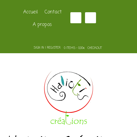
Accueil
Contact
A propos
SIGN IN | REGISTER
0 ITEMS - 0,00€
CHECKOUT