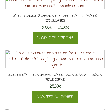
page
du
produit
COLLIER ONDINE 2 CHAÎNES, RÉGLABLE, FIOLE DE MACRO
COQUILLAGES
Plage
31,00
€
–
55,00
€
de
CHOIX DES OPTIONS
prix :
31,00€
Ce
à
produit
55,00€
a
plusieurs
variations.
BOUCLES D’OREILLES NARVAL : COQUILLAGES BLANCS ET ROSES,
Les
FIOLE CORNE
options
25,00
€
peuvent
être
AJOUTER AU PANIER
choisies
sur