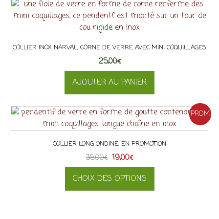
la
page
du
produit
COLLIER INOX NARVAL, CORNE DE VERRE AVEC MINI COQUILLAGES
25,00
€
AJOUTER AU PANIER
PROM
O !
COLLIER LONG ONDINE, EN PROMOTION
Le
Le
35,00
€
19,00
€
prix
prix
CHOIX DES OPTIONS
initial
actuel
était :
est :
Ce
35,00€.
19,00€.
produit