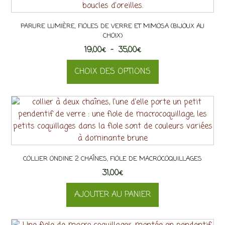
PARURE LUMIÈRE, FIOLES DE VERRE ET MIMOSA (BIJOUX AU
CHOIX)
Plage
19,00
€
–
35,00
€
de
CHOIX DES OPTIONS
prix :
19,00€
Ce
à
produit
35,00€
a
plusieurs
variations.
Les
COLLIER ONDINE 2 CHAÎNES, FIOLE DE MACROCOQUILLAGES
options
31,00
peuvent
€
être
AJOUTER AU PANIER
choisies
sur
la