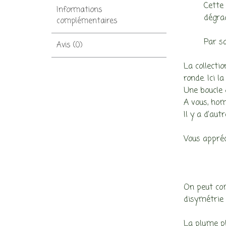
Cette 
Informations
dégrad
complémentaires
Par sa
Avis (0)
La collecti
ronde. Ici l
Une boucle 
A vous, hom
Il y a d’aut
Vous appréc
On peut com
disymétrie 
La plume p