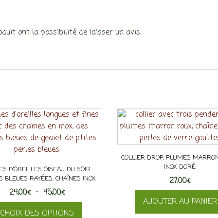
uit ont la possibilité de laisser un avis.
COLLIER DROP, PLUMES MARRON
INOX DORÉ
ES D’OREILLES OISEAU DU SOIR :
 BLEUES RAYÉES, CHAÎNES INOX
27,00
€
Plage
24,00
€
–
45,00
€
AJOUTER AU PANIER
de
CHOIX DES OPTIONS
prix :