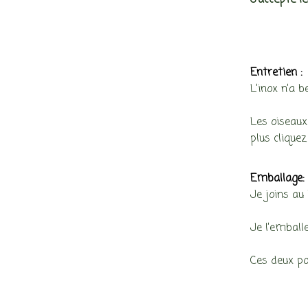
J’accepte l
Entretien :
L’inox n’a b
Les oiseaux
plus cliquez
Emballage:
Je joins au 
Je l’emball
Ces deux po