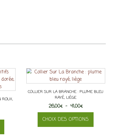
COLLIER SUR LA BRANCHE : PLUME BLEU
RAYÉ, LIÈGE
 ROUX,
Plage
26,00
€
–
41,00
€
de
CHOIX DES OPTIONS
prix :
26,00€
Ce
à