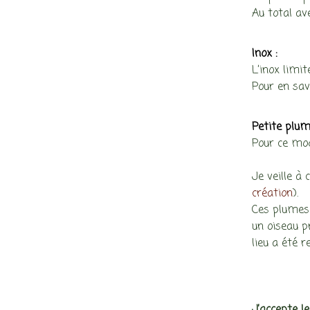
Au total av
Inox :
L’inox limit
Pour en savo
Petite plum
Pour ce mod
Je veille à
création
).
Ces plumes 
un oiseau p
lieu a été 