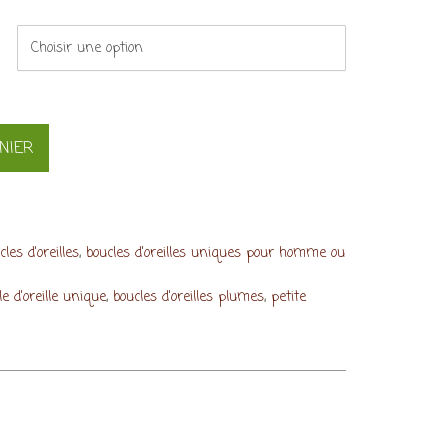
NIER
,
cles d'oreilles
boucles d'oreilles uniques pour homme ou
,
,
le d'oreille unique
boucles d'oreilles plumes
petite