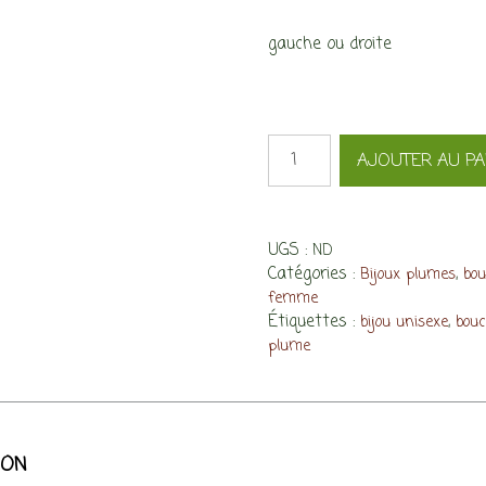
gauche ou droite
quantité
AJOUTER AU PA
de
Boucle
d'oreille
PourMoi,
UGS :
ND
petite
Catégories :
,
Bijoux plumes
bou
plume
femme
de
Étiquettes :
,
bijou unisexe
bouc
flamant
plume
ION