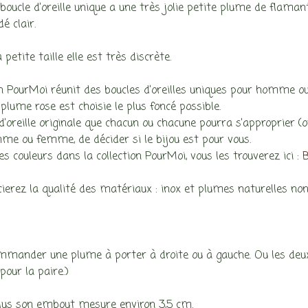
boucle d’oreille unique a une très jolie petite plume de flamant
é clair.
 petite taille elle est très discrète.
on PourMoi réunit des boucles d’oreilles uniques pour homme
a plume rose est choisie le plus foncé possible.
d’oreille originale que chacun ou chacune pourra s’approprier (o
me ou femme, de décider si le bijou est pour vous.
res couleurs dans la collection PourMoi, vous les trouverez ici :
B
ierez la qualité des matériaux : inox et plumes naturelles non
mander une plume à porter à droite ou à gauche. Ou les deux. (
pour la paire.)
lus son embout mesure environ 3,5 cm.