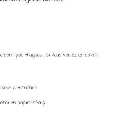
liserai LE bijou de vos rêves.
 sont pas fragiles . Si vous voulez en savoir
seils d’entretien.
gami en papier récup.