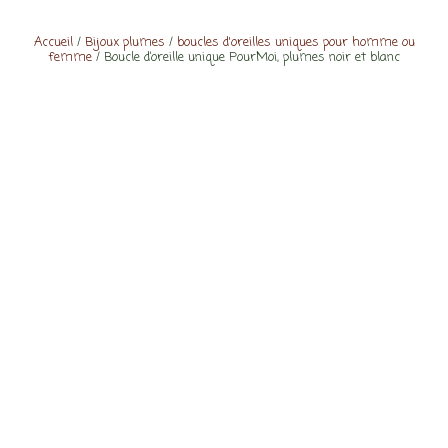
Accueil
/
Bijoux plumes
/
boucles d'oreilles uniques pour homme ou
femme
/ Boucle d’oreille unique PourMoi, plumes noir et blanc