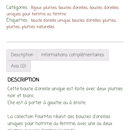
d'oreille
unique
Catégories :
,
,
Bijoux plumes
boucles d'oreilles
boucles d'oreilles
PourMoi,
uniques pour homme ou femme
Étiquettes :
,
,
boucle d'oreille unique
boucles d'oreilles plumes
plumes
,
plumes
plumes naturelles
noir
et
blanc
Description
Informations complémentaires
Avis (0)
DESCRIPTION
Cette boucle d’oreille unique est faite avec deux plumes
noir et blanc.
Elle est à porter à gauche ou à droite.
La collection PourMoi réunit des boucles d’oreilles
uniques pour homme ou femme, avec une ou deux