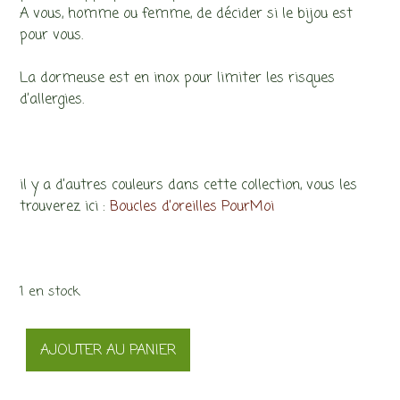
A vous, homme ou femme, de décider si le bijou est
pour vous.
La dormeuse est en inox pour limiter les risques
d’allergies.
il y a d’autres couleurs dans cette collection, vous les
trouverez ici :
Boucles d’oreilles PourMoi
1 en stock
quantité
AJOUTER AU PANIER
de
Boucle