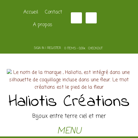
Accueil
Contact
A propos
SIGN IN | REGISTER
0 ITEMS - 0,00€
CHECKOUT
Haliotis Créations
Bijoux entre terre ciel et mer
MENU