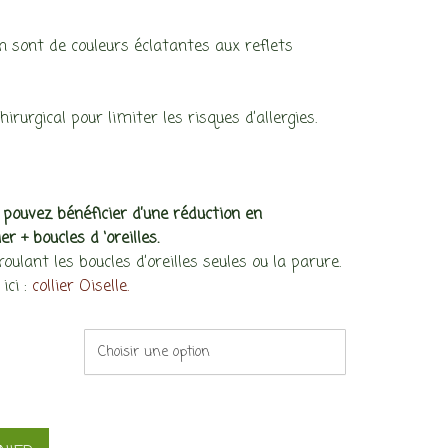
age
 sont de couleurs éclatantes aux reflets
x :
,00€
irurgical pour limiter les risques d’allergies.
,00€
us pouvez bénéficier d’une réduction en
 + boucles d ‘oreilles.
ulant les boucles d’oreilles seules ou la parure.
 ici :
collier Oiselle.