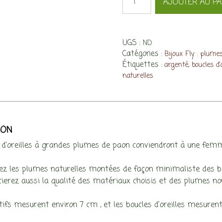
AJOUTER AU PA
de
Boucles
d'oreilles
Fly,
UGS :
ND
plumes
Catégories :
Bijoux Fly : plume
de
Étiquettes :
,
argenté
boucles d'
paon
naturelles
coupées
ION
 d’oreilles à grandes plumes de paon conviendront à une femme 
z les plumes naturelles montées de façon minimaliste des boucl
ierez aussi la qualité des matériaux choisis et des plumes non
ifs mesurent environ 7 cm , et les boucles d’oreilles mesurent