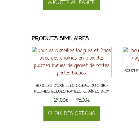
AJOUTER AU PANIER
PRODUITS SIMILAIRES
BOUCLE
BOUCLES D’OREILLES OISEAU DU SOIR :
PLUMES BLEUES RAYÉES, CHAÎNES INOX
Plage
24,00
€
–
45,00
€
de
CHOIX DES OPTIONS
prix :
24,00€
Ce
à
produit
45,00€