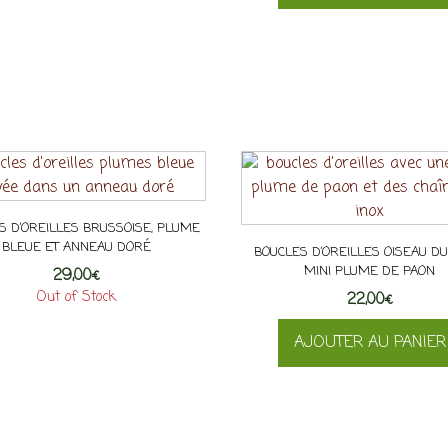
produit
a
plusieurs
variations.
Les
options
peuvent
être
choisies
S D’OREILLES BRUSSOISE, PLUME
sur
BLEUE ET ANNEAU DORÉ
BOUCLES D’OREILLES OISEAU DU 
la
MINI PLUME DE PAON
29,00
€
page
Out of Stock
22,00
€
du
produit
AJOUTER AU PANIER