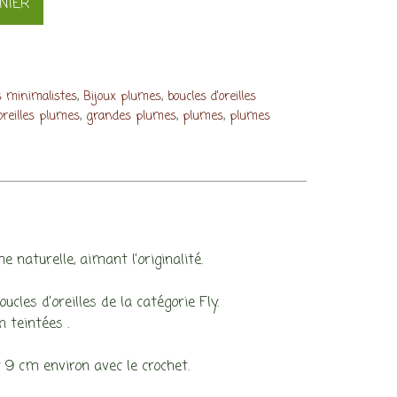
NIER
,
,
s minimalistes
Bijoux plumes
boucles d'oreilles
,
,
,
oreilles plumes
grandes plumes
plumes
plumes
naturelle, aimant l’originalité.
es d’oreilles de la catégorie Fly.
 teintées .
 9 cm environ avec le crochet.