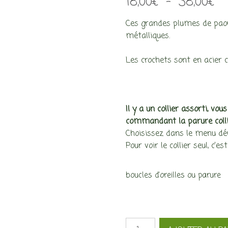
Pl
18,00
€
–
38,00
€
de
Ces grandes plumes de paon
pri
métalliques.
18
Les crochets sont en acier ch
à
38
Il y a un collier assorti, vo
commandant la parure collier
Choisissez dans le menu déro
Pour voir le collier seul, c’est
boucles d'oreilles ou parure
quantité