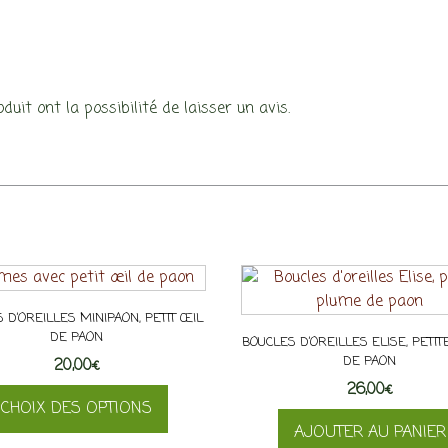
uit ont la possibilité de laisser un avis.
 D’OREILLES MINIPAON, PETIT ŒIL
DE PAON
BOUCLES D’OREILLES ELISE, PETI
DE PAON
20,00
€
26,00
€
CHOIX DES OPTIONS
AJOUTER AU PANIER
Ce