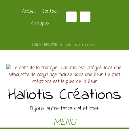
Accueil
Contact
A propos
SIGN IN | REGISTER
0 ITEMS - 0,00€
CHECKOUT
Haliotis Créations
Bijoux entre terre ciel et mer
MENU