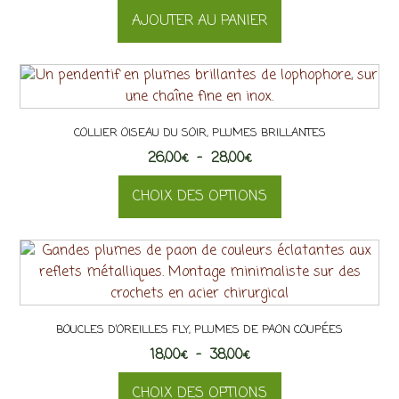
AJOUTER AU PANIER
COLLIER OISEAU DU SOIR, PLUMES BRILLANTES
Plage
26,00
€
–
28,00
€
de
CHOIX DES OPTIONS
prix :
26,00€
Ce
à
produit
28,00€
a
plusieurs
variations.
BOUCLES D’OREILLES FLY, PLUMES DE PAON COUPÉES
Les
Plage
18,00
€
–
options
38,00
€
de
peuvent
CHOIX DES OPTIONS
prix :
être