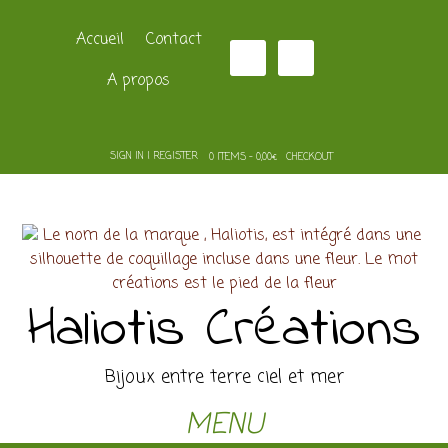
Accueil
Contact
A propos
SIGN IN | REGISTER
0 ITEMS - 0,00€
CHECKOUT
Haliotis Créations
Bijoux entre terre ciel et mer
MENU