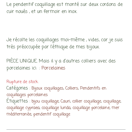
Le pendentif coquillage est monté sur deux cordons de
cuir noués , et un fermoir en inox.
Je récolte les coquillages moi-même , vides, car je suis
très préoccupée par l’éthique de mes bijoux.
PIÈCE UNIQUE. Mais il y a d’autres colliers avec des
porcelaines ici :
Porcelaines
Rupture de stock
Catégories :
,
,
Bijoux coquillages
Colliers
Pendentifs en
coquillages porcelaines
Étiquettes :
,
,
,
,
bijou coquillage
Cauri
collier coquillage
coquillage
,
,
,
coquillage cypraea
coquillage lurida
coquillage porcelaine
mer
,
méditerranée
pendentif coquillage