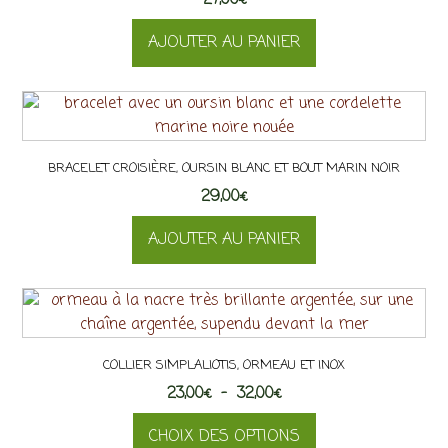
AJOUTER AU PANIER
BRACELET CROISIÈRE, OURSIN BLANC ET BOUT MARIN NOIR
29,00
€
AJOUTER AU PANIER
COLLIER SIMPLALIOTIS, ORMEAU ET INOX
Plage
23,00
€
–
32,00
€
de
CHOIX DES OPTIONS
prix :