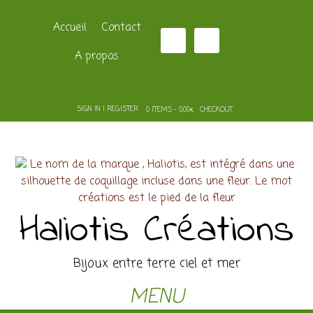
Accueil
Contact
A propos
SIGN IN | REGISTER
0 ITEMS - 0,00€
CHECKOUT
Haliotis Créations
Bijoux entre terre ciel et mer
MENU