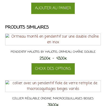
produit
Les
AJOUTER AU PANIER
options
peuvent
être
choisies
PRODUITS SIMILAIRES
sur
la
page
du
PENDENTIF HALIOTIS BY HALIOTIS, ORMEAU, CHAÎNE DOUBLE
produit
Plage
25,00
€
–
43,00
€
de
CHOIX DES OPTIONS
prix :
25,00€
Ce
à
produit
43,00€
a
plusieurs
COLLIER RÉGLABLE ONDINE, MACROCOQUILLAGES BEIGES
variations.
39,00
Les
€