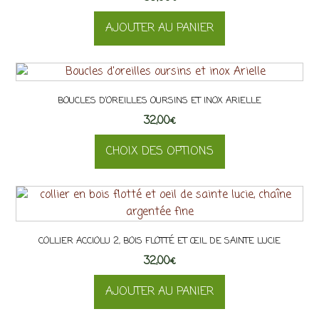
options
AJOUTER AU PANIER
peuvent
être
choisies
sur
la
BOUCLES D’OREILLES OURSINS ET INOX ARIELLE
page
32,00
€
du
CHOIX DES OPTIONS
produit
Ce
produit
a
plusieurs
COLLIER ACCIOLU 2, BOIS FLOTTÉ ET ŒIL DE SAINTE LUCIE
variations.
32,00
Les
€
options
AJOUTER AU PANIER
peuvent
être