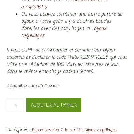
Vous les trouverez ici :
boucles d’oreilles
Simplaliotis
Ou vous pouvez combiner une autre parure de
bijoux, à votre goût. Il y a d’autres boucles
d’oreilles avec des coquillages ici :
bijoux
coquillages.
Il vous suffit de commander ensemble deux bijoux
assortis et d’utiliser le code PARURE2ARTICLES qui vous
offre une réduction de 10%. Vous les recevrez réunis
dans le même emballage cadeau (écrin).
Disponible sur commande
quantité
AJOUTER AU PANIER
de
Collier
unisexe
OffShore
Catégories :
,
,
Bijoux à porter 24h sur 24
Bijoux coquillages