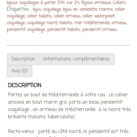
,
,
:
bijoux coquillages à porter 24h sur 24
Bijoux ormeaux
Colliers
Étiquettes :
,
,
bijou coquillage
bijou en cordelette marine
collier
ormeau
,
,
,
,
coquillage
collier haliotis
collier ormeau
collier waterproof
et
,
,
,
,
,
coquillage
coquillage nacré
haliotis
mer méditerranée
ormeau
bout
,
,
pendentif coquillage
pendentif haliotis
pendentif ormeau
marin
gris
Description
Informations complémentaires
Avis (0)
DESCRIPTION
Portez un bout de Méditerranée à votre cou : ce collier
unisexe en bout marin gris porte un beau pendentif
coquillage , un ormeau de méditerranée à la nacre très
brillante (haliotis tuberculata).
Recto-verso : porté du côté nacré, le pendentif est très