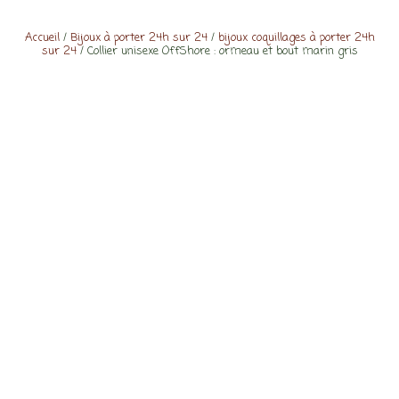
Accueil
/
Bijoux à porter 24h sur 24
/
bijoux coquillages à porter 24h
sur 24
/ Collier unisexe OffShore : ormeau et bout marin gris