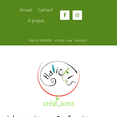
Accueil
Contact
A propos
SIGN IN | REGISTER
0 ITEMS - 0,00€
CHECKOUT