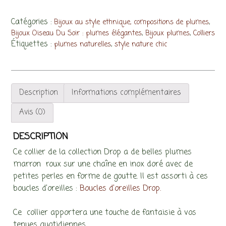
Drop,
plumes
Catégories :
,
Bijoux au style ethnique, compositions de plumes
,
,
marron
Bijoux Oiseau Du Soir : plumes élégantes
Bijoux plumes
Colliers
Étiquettes :
,
plumes naturelles
style nature chic
roux,
inox
doré
Description
Informations complémentaires
Avis (0)
DESCRIPTION
Ce collier de la collection Drop a de belles plumes
marron roux sur une chaîne en inox doré avec de
petites perles en forme de goutte. Il est assorti à ces
boucles d’oreilles :
Boucles d’oreilles Drop.
Ce collier apportera une touche de fantaisie à vos
tenues quotidiennes.