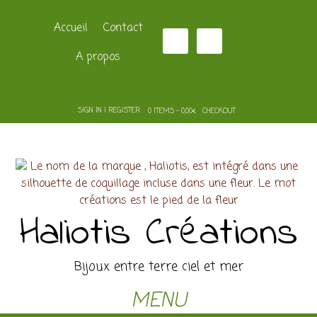
Accueil
Contact
A propos
SIGN IN | REGISTER
0 ITEMS - 0,00€
CHECKOUT
Haliotis Créations
Bijoux entre terre ciel et mer
MENU