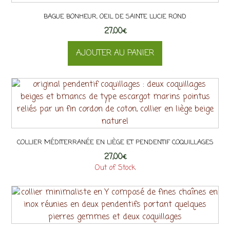
plusieurs
BAGUE BONHEUR, OEIL DE SAINTE LUCIE ROND
variations.
27,00
Les
€
options
AJOUTER AU PANIER
peuvent
être
choisies
sur
la
page
du
produit
COLLIER MÉDITERRANÉE EN LIÈGE ET PENDENTIF COQUILLAGES
27,00
€
Out of Stock