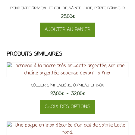
plusieurs
PENDENTIF ORMEAU ET ŒIL DE SAINTE LUCIE, PORTE BONHEUR
variations.
25,00
Les
€
options
AJOUTER AU PANIER
peuvent
être
choisies
sur
PRODUITS SIMILAIRES
la
page
du
produit
COLLIER SIMPLALIOTIS, ORMEAU ET INOX
Plage
23,00
€
–
32,00
€
de
CHOIX DES OPTIONS
prix :
23,00€
Ce
à
produit
32,00€
a