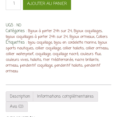
AJOUTER AU PANIER
de
Collier
Holidays
:
UGS :
ND
petit
Catégories :
,
,
Bijoux à porter 24h sur 24
Bijoux coquillages
ormeau,
,
,
bijoux coquillages à porter 24h sur 24
Bijoux ormeaux
Colliers
bouts
Étiquettes :
,
,
bijou coquillage
bijou en cordelette marine
bijoux
de
,
,
,
,
sports nautiques
collier coquillage
collier haliotis
collier ormeau
couleurs
,
,
,
,
collier waterproof
coquillage
coquillage nacré
couleurs fluo
vives
,
,
,
,
couleurs vives
haliotis
mer méditerranée
nacre brillante
,
,
,
ormeau
pendentif coquillage
pendentif haliotis
pendentif
ormeau
Description
Informations complémentaires
Avis (0)