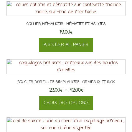
COLLIER HÉMALIOTIS : HÉMATITE ET HALIOTIS
19,00
€
AJOUTER AU PANIER
BOUCLES D’OREILLES SIMPLALIOTIS : ORMEAUX ET INOX
Plage
23,00
€
–
42,00
€
de
CHOIX DES OPTIONS
prix :
23,00€
Ce
à
produit
42,00€
a