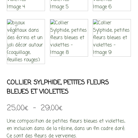
COLLIER SYLPHIDE, PETITES FLEURS
BLEUES ET VIOLETTES
Plage
25,00
€
–
29,00
€
de
Une composition de petites fleurs bleues et violettes,
prix :
en inclusion dans de la résine, dans un fin cadre doré.
Ce sont des fleurs de verveines.