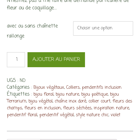
N’hésitez pas à me faire une demande particulière de
fleur ou de coquillage….
avec ou sans chaînette
rallonge
quantité
AJOUTER AU PANIER
de
Collier
Sylphide,
UGS :
ND
petites
Catégories :
,
,
Bijoux végétaux
Colliers
pendentifs inclusion
fleurs
Étiquettes :
,
,
,
bleues
bijou floral
bijou nature
bijou poétique
bijou
et
,
,
,
,
Terrarium
bijou végétal
chaîne inox doré
collier court
fleurs des
violettes
,
,
,
,
champs
fleurs en inclusion
fleurs séchées
inspiration nature
,
,
,
pendentif floral
pendentif végétal
style nature chic
violet