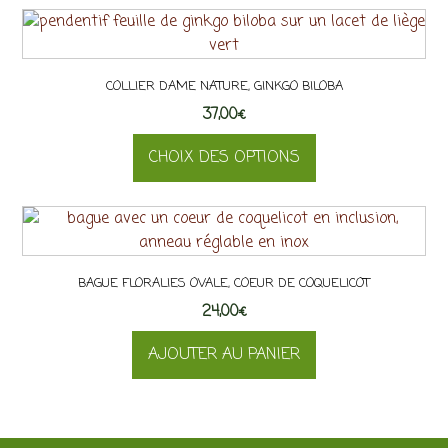
choisies
sur
la
page
COLLIER DAME NATURE, GINKGO BILOBA
du
37,00
€
produit
CHOIX DES OPTIONS
Ce
produit
a
plusieurs
BAGUE FLORALIES OVALE, COEUR DE COQUELICOT
variations.
24,00
Les
€
options
AJOUTER AU PANIER
peuvent
être
choisies
sur