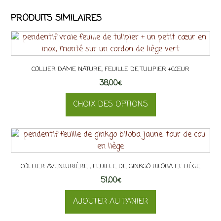
PRODUITS SIMILAIRES
COLLIER DAME NATURE, FEUILLE DE TULIPIER +CŒUR
38,00
€
CHOIX DES OPTIONS
Ce
produit
a
plusieurs
COLLIER AVENTURIÈRE , FEUILLE DE GINKGO BILOBA ET LIÈGE
variations.
51,00
Les
€
options
AJOUTER AU PANIER
peuvent
être