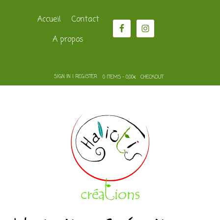
Accueil
Contact
A propos
SIGN IN | REGISTER
0 ITEMS - 0,00€
CHECKOUT