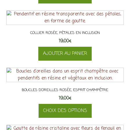
COLLIER ROSÉE, PÉTALES EN INCLUSION
19,00
€
AJOUTER AU PANIER
BOUCLES D’OREILLES ROSÉE, ESPRIT CHAMPÊTRE
19,00
€
CHOIX DES OPTIONS
Ce
produit