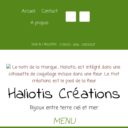
Accueil
Contact
A propos
SIGN IN | REGISTER
0 ITEMS - 0,00€
CHECKOUT
Haliotis Créations
Bijoux entre terre ciel et mer
MENU