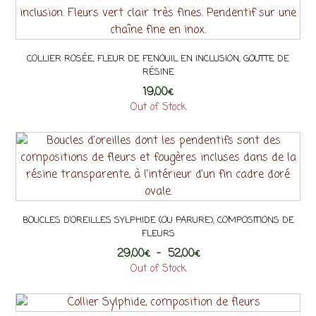
a
plusieurs
variations.
COLLIER ROSÉE, FLEUR DE FENOUIL EN INCLUSION, GOUTTE DE
Les
RÉSINE
options
19,00
€
peuvent
Out of Stock
être
choisies
sur
la
page
du
produit
BOUCLES D’OREILLES SYLPHIDE (OU PARURE), COMPOSITIONS DE
FLEURS
Plage
29,00
€
–
52,00
€
de
Out of Stock
Ce
prix :
29,00€
produit
à