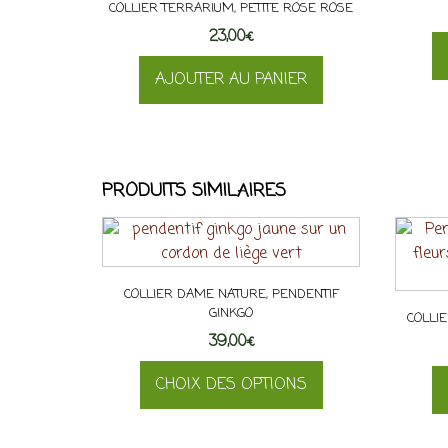
COLLIER TERRARIUM, PETITE ROSE ROSE
23,00
€
AJOUTER AU PANIER
PRODUITS SIMILAIRES
COLLIER DAME NATURE, PENDENTIF
GINKGO
COLLI
39,00
€
CHOIX DES OPTIONS
Ce
produit