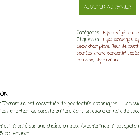
quantité
AJOUTER AU PANIER
de
Collier
Terrarium,
fleur
Catégories :
,
Bijoux végétaux
Co
Étiquettes :
,
de
Bijou botanique
bi
,
décor champêtre
fleur de carott
carotte
,
séchées
grand pendentif végét
,
inclusion
style nature
ION
on Terrarium est constituée de pendentifs botaniques : inclus
 c’est une fleur de carotte entière dans un cadre en noix de coco
f est monté sur une chaîne en inox. Avec fermoir mousqueton 
,5 cm environ.