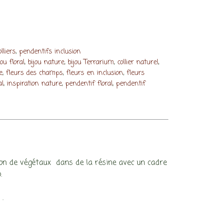
,
lliers
pendentifs inclusion
,
,
,
,
jou floral
bijou nature
bijou Terrarium
collier naturel
,
,
,
e
fleurs des champs
fleurs en inclusion
fleurs
,
,
,
al
inspiration nature
pendentif floral
pendentif
ion de végétaux dans de la résine avec un cadre
.
.