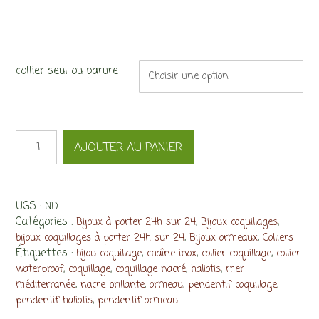
collier seul ou parure
quantité
AJOUTER AU PANIER
de
Collier
Simplaliotis,
ormeau
UGS :
ND
et
Catégories :
,
,
Bijoux à porter 24h sur 24
Bijoux coquillages
inox
,
,
bijoux coquillages à porter 24h sur 24
Bijoux ormeaux
Colliers
Étiquettes :
,
,
,
bijou coquillage
chaîne inox
collier coquillage
collier
,
,
,
,
waterproof
coquillage
coquillage nacré
haliotis
mer
,
,
,
,
méditerranée
nacre brillante
ormeau
pendentif coquillage
,
pendentif haliotis
pendentif ormeau