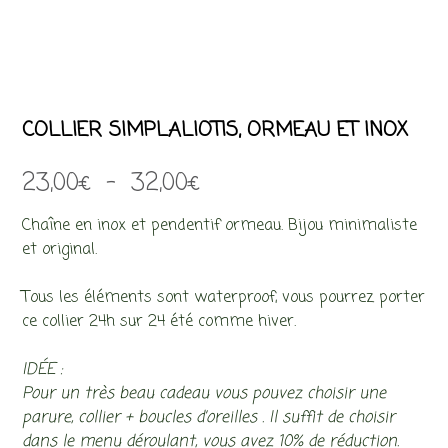
COLLIER SIMPLALIOTIS, ORMEAU ET INOX
Plage
23,00
€
–
32,00
€
de
Chaîne en inox et pendentif ormeau. Bijou minimaliste
prix :
et original.
23,00€
Tous les éléments sont waterproof, vous pourrez porter
à
ce collier 24h sur 24 été comme hiver.
32,00€
IDÉE :
Pour un très beau cadeau vous pouvez choisir une
parure, collier + boucles d’oreilles . Il suffit de choisir
dans le menu déroulant, vous avez 10% de réduction.