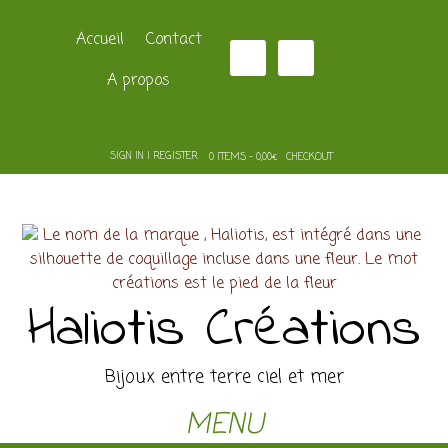
Accueil
Contact
A propos
SIGN IN | REGISTER
0 ITEMS - 0,00€
CHECKOUT
Haliotis Créations
Bijoux entre terre ciel et mer
MENU