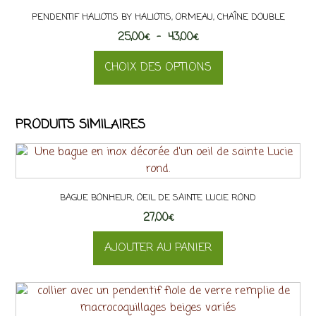
PENDENTIF HALIOTIS BY HALIOTIS, ORMEAU, CHAÎNE DOUBLE
Plage
25,00
€
–
43,00
€
de
CHOIX DES OPTIONS
prix :
25,00€
Ce
à
produit
43,00€
PRODUITS SIMILAIRES
a
plusieurs
variations.
Les
options
BAGUE BONHEUR, OEIL DE SAINTE LUCIE ROND
peuvent
27,00
€
être
choisies
AJOUTER AU PANIER
sur
la
page
du