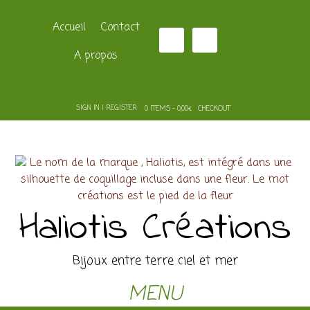
Accueil
Contact
A propos
SIGN IN | REGISTER
0 ITEMS - 0,00€
CHECKOUT
Haliotis Créations
Bijoux entre terre ciel et mer
MENU