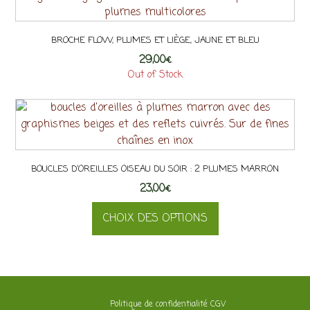
plusieurs
variations.
BROCHE FLOW, PLUMES ET LIÈGE, JAUNE ET BLEU
Les
29,00
options
€
Out of Stock
peuvent
être
choisies
sur
la
page
BOUCLES D’OREILLES OISEAU DU SOIR : 2 PLUMES MARRON
du
23,00
€
produit
CHOIX DES OPTIONS
Ce
produit
a
plusieurs
Politique de confidentialité
CGV
variations.