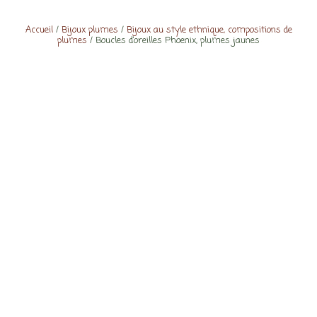
Accueil
/
Bijoux plumes
/
Bijoux au style ethnique, compositions de
plumes
/ Boucles d’oreilles Phoenix, plumes jaunes