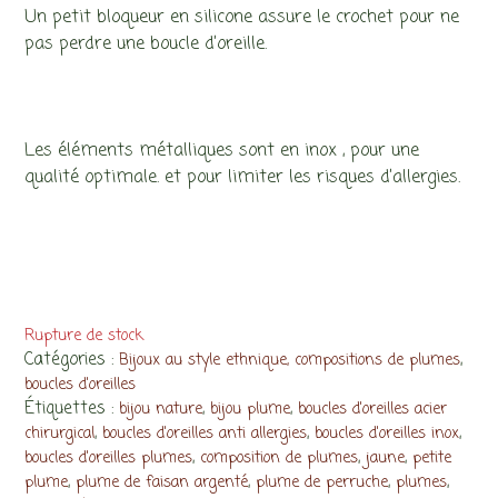
Un petit bloqueur en silicone assure le crochet pour ne
pas perdre une boucle d’oreille.
Les éléments métalliques sont en inox , pour une
qualité optimale. et pour limiter les risques d’allergies.
Rupture de stock
Catégories :
,
Bijoux au style ethnique, compositions de plumes
boucles d'oreilles
Étiquettes :
,
,
bijou nature
bijou plume
boucles d'oreilles acier
,
,
,
chirurgical
boucles d'oreilles anti allergies
boucles d'oreilles inox
,
,
,
boucles d'oreilles plumes
composition de plumes
jaune
petite
,
,
,
,
plume
plume de faisan argenté
plume de perruche
plumes