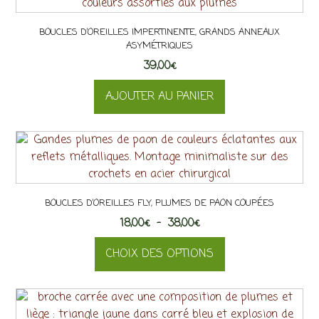
BOUCLES D’OREILLES IMPERTINENTE, GRANDS ANNEAUX
ASYMÉTRIQUES
39,00
€
AJOUTER AU PANIER
BOUCLES D’OREILLES FLY, PLUMES DE PAON COUPÉES
Plage
18,00
€
–
38,00
€
de
CHOIX DES OPTIONS
prix :
18,00€
Ce
à
produit
38,00€
a